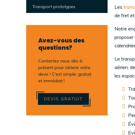
Transport prototypes
Les
trans
de fret e
Notre eng
proposer 
Avez-vous des
calendrie
questions?
Le transp
Contactez nous dès à
aérien, de
présent pour obtenir votre
devis ! C'est simple, gratuit
les espace
et immédiat !
Tra
Tou
DEVIS GRATUIT
Pro
Per
Évè
Evè