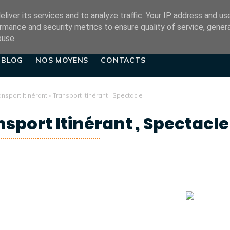
ADDRESS
E-MAIL
liver its services and to analyze traffic. Your IP address and us
11 Rue Jean Allemane
contact@tse-paris.
rmance and security metrics to ensure quality of service, gene
buse.
BLOG
NOS MOYENS
CONTACTS
ansport Itinérant
»
Transport Itinérant , Spectacle
sport Itinérant , Spectacle