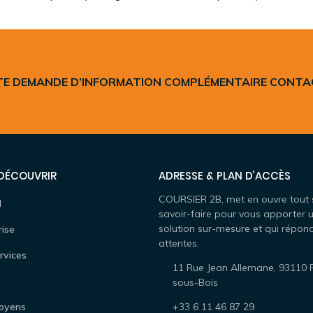
E DEMANDE D’INFORMATION COMPLÉMENTAIRE CONT
 DÉCOUVRIR
ADRESSE & PLAN D’ACCÈS
COURSIER 2B, met en ouvre tout
l
savoir-faire pour vous apporter 
solution sur-mesure et qui répon
rise
attentes.
rvices
11 Rue Jean Allemane, 93110 
sous-Bois
oyens
+33 6 11 46 87 29