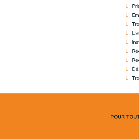
Pri
Emb
Tra
Liv
Ins
Réc
Rec
Dés
Tra
POUR TOUT