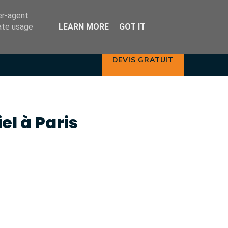
TELEPHONE
er-agent
com
+33 611 468 729
rate usage
LEARN MORE
GOT IT
DEVIS GRATUIT
l à Paris