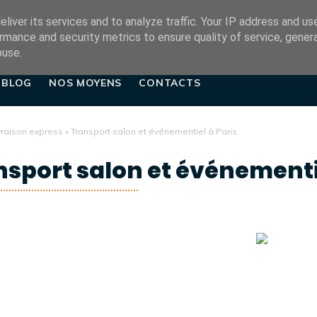
ADDRESS
E-MAIL
liver its services and to analyze traffic. Your IP address and us
11 Rue Jean Allemane
contact@tse-paris.
rmance and security metrics to ensure quality of service, gene
buse.
BLOG
NOS MOYENS
CONTACTS
vraison express
»
Transport salon et événementiel à Paris
nsport salon et événementie