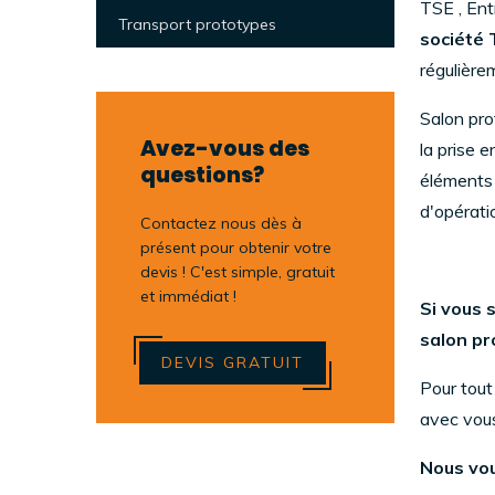
TSE ,
Entr
Transport prototypes
société 
régulièrem
Salon pro
Avez-vous des
la prise 
questions?
éléments 
d'opérati
Contactez nous dès à
présent pour obtenir votre
devis ! C'est simple, gratuit
et immédiat !
Si vous 
salon pr
DEVIS GRATUIT
Pour tout
avec vous
Nous vou